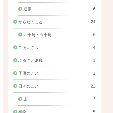
通販
6
からだのこと
24
四十肩・五十肩
6
ごあいさつ
4
ふるさと納税
1
子供のこと
1
日々のこと
22
虫
3
植物
5