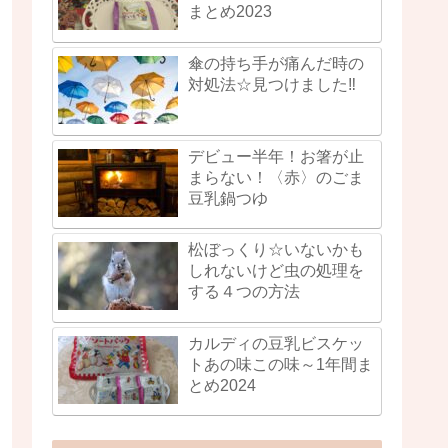
まとめ2023
傘の持ち手が痛んだ時の
対処法☆見つけました‼
デビュー半年！お箸が止
まらない！〈赤〉のごま
豆乳鍋つゆ
松ぼっくり☆いないかも
しれないけど虫の処理を
する４つの方法
カルディの豆乳ビスケッ
トあの味この味～1年間ま
とめ2024