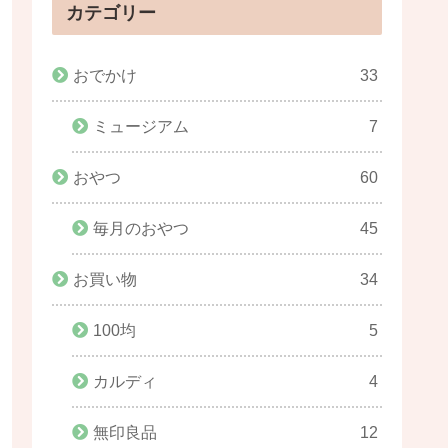
カテゴリー
おでかけ
33
ミュージアム
7
おやつ
60
毎月のおやつ
45
お買い物
34
100均
5
カルディ
4
無印良品
12