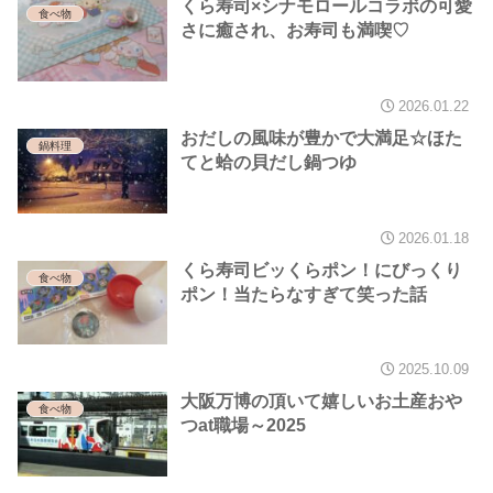
くら寿司×シナモロールコラボの可愛
食べ物
さに癒され、お寿司も満喫♡
2026.01.22
おだしの風味が豊かで大満足☆ほた
鍋料理
てと蛤の貝だし鍋つゆ
2026.01.18
くら寿司ビッくらポン！にびっくり
食べ物
ポン！当たらなすぎて笑った話
2025.10.09
大阪万博の頂いて嬉しいお土産おや
食べ物
つat職場～2025