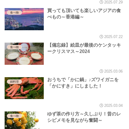
2025.07.29
買っても頂いても楽しいアジアの食
食べ物
べもの～香港編～
2025.07.22
【備忘録】絵皿が最後のケンタッキ
食べ物
ークリスマス～2024
2025.03.06
おうちで「かに鍋」♪ズワイガニを
鍋料理
「かにすき」にしました！
2025.03.04
ゆず茶の作り方～久しぶり！昔のレ
食べ物
シピメモを見ながら奮闘～