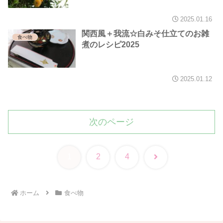
2025.01.16
関西風＋我流☆白みそ仕立てのお雑
食べ物
煮のレシピ2025
2025.01.12
次のページ
次
1
2
4
へ
ホーム
食べ物