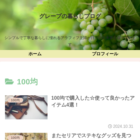
グレープの暮らしブログ
シンプルで丁寧な暮らしに憧れるアラフィフ主婦が日々の出来事を綴っていま
す
ホーム
プロフィール
100均
100均で購入した☆使って良かったア
100均
イテム4選！
2024.10.31
またセリアでステキなグッズを見つ
100均