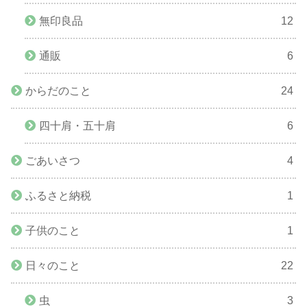
無印良品
12
通販
6
からだのこと
24
四十肩・五十肩
6
ごあいさつ
4
ふるさと納税
1
子供のこと
1
日々のこと
22
虫
3