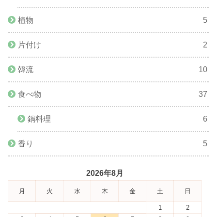
植物
5
片付け
2
韓流
10
食べ物
37
鍋料理
6
香り
5
2026年8月
月
火
水
木
金
土
日
1
2