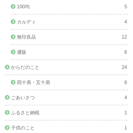
100均
5
カルディ
4
無印良品
12
通販
6
からだのこと
24
四十肩・五十肩
6
ごあいさつ
4
ふるさと納税
1
子供のこと
1