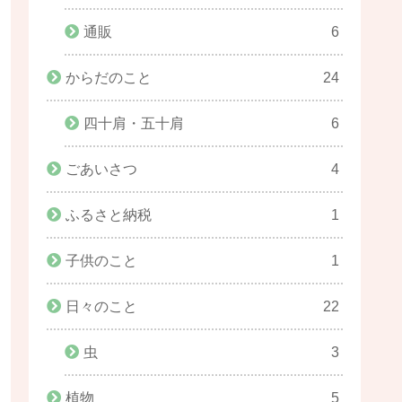
通販
6
からだのこと
24
四十肩・五十肩
6
ごあいさつ
4
ふるさと納税
1
子供のこと
1
日々のこと
22
虫
3
植物
5