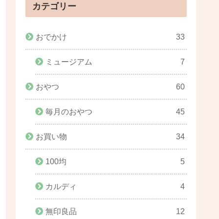
カテゴリー
おでかけ
33
ミュージアム
7
おやつ
60
毎月のおやつ
45
お買い物
34
100均
5
カルディ
4
無印良品
12