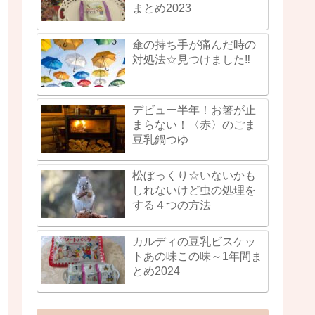
まとめ2023
傘の持ち手が痛んだ時の
対処法☆見つけました‼
デビュー半年！お箸が止
まらない！〈赤〉のごま
豆乳鍋つゆ
松ぼっくり☆いないかも
しれないけど虫の処理を
する４つの方法
カルディの豆乳ビスケッ
トあの味この味～1年間ま
とめ2024