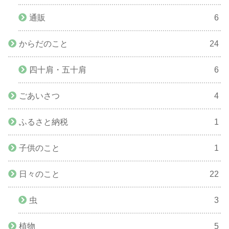
通販
6
からだのこと
24
四十肩・五十肩
6
ごあいさつ
4
ふるさと納税
1
子供のこと
1
日々のこと
22
虫
3
植物
5