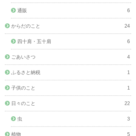
通販
6
からだのこと
24
四十肩・五十肩
6
ごあいさつ
4
ふるさと納税
1
子供のこと
1
日々のこと
22
虫
3
植物
5