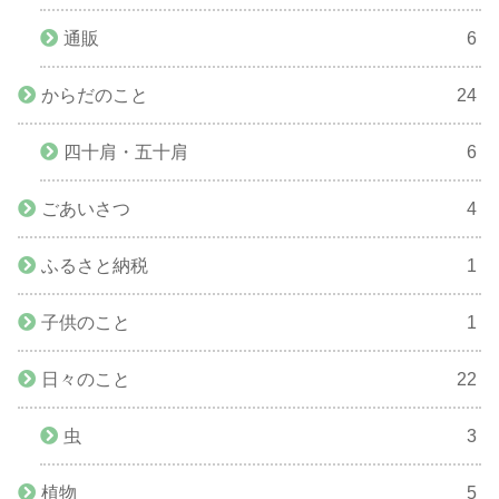
通販
6
からだのこと
24
四十肩・五十肩
6
ごあいさつ
4
ふるさと納税
1
子供のこと
1
日々のこと
22
虫
3
植物
5