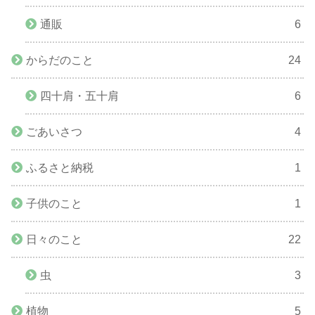
通販
6
からだのこと
24
四十肩・五十肩
6
ごあいさつ
4
ふるさと納税
1
子供のこと
1
日々のこと
22
虫
3
植物
5