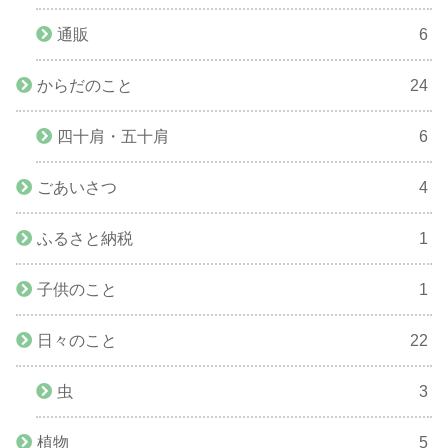
通販
6
からだのこと
24
四十肩・五十肩
6
ごあいさつ
4
ふるさと納税
1
子供のこと
1
日々のこと
22
虫
3
植物
5