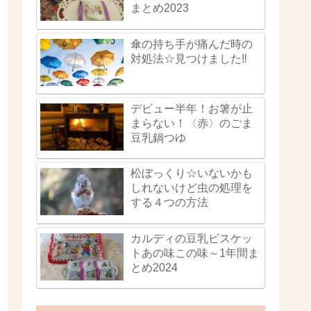
まとめ2023
傘の持ち手が痛んだ時の
対処法☆見つけました‼
デビュー半年！お箸が止
まらない！〈赤〉のごま
豆乳鍋つゆ
松ぼっくり☆いないかも
しれないけど虫の処理を
する４つの方法
カルディの豆乳ビスケッ
トあの味この味～1年間ま
とめ2024