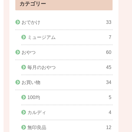
カテゴリー
おでかけ
33
ミュージアム
7
おやつ
60
毎月のおやつ
45
お買い物
34
100均
5
カルディ
4
無印良品
12