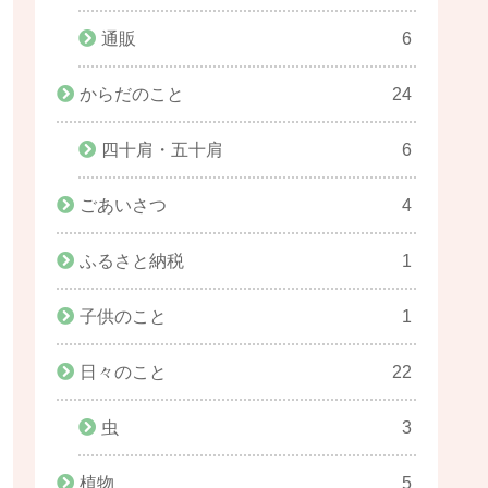
通販
6
からだのこと
24
四十肩・五十肩
6
ごあいさつ
4
ふるさと納税
1
子供のこと
1
日々のこと
22
虫
3
植物
5