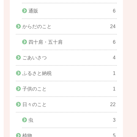
通販
6
からだのこと
24
四十肩・五十肩
6
ごあいさつ
4
ふるさと納税
1
子供のこと
1
日々のこと
22
虫
3
植物
5