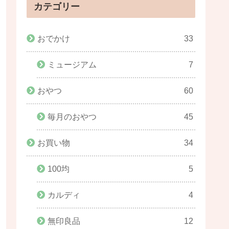
カテゴリー
おでかけ
33
ミュージアム
7
おやつ
60
毎月のおやつ
45
お買い物
34
100均
5
カルディ
4
無印良品
12