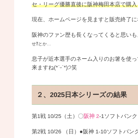
セ・リーグ優勝直後に阪神梅田本店で購入
現在、ホームページを見ますと販売終了に
阪神のファン歴も長くなってくると思いも
せ⁈とか…
息子が近本選手のネーム入りのお箸を使っ
来ますね(*ˊᵕˋ*)੭笑
２、2025日本シリーズの結果
第1戦 10/25（土）〇
阪神 2
-1ソフトバン
第2戦 10/26 （日）●阪神 1-10ソフトバ