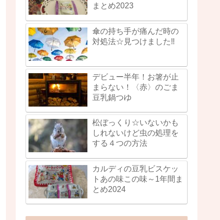
まとめ2023
傘の持ち手が痛んだ時の
対処法☆見つけました‼
デビュー半年！お箸が止
まらない！〈赤〉のごま
豆乳鍋つゆ
松ぼっくり☆いないかも
しれないけど虫の処理を
する４つの方法
カルディの豆乳ビスケッ
トあの味この味～1年間ま
とめ2024